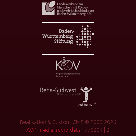
Realisation & Custom-CMS © 2009-2026
AD1 media|audio|data
· 778201 | 2