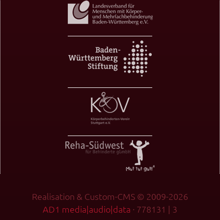
Realisation & Custom-CMS © 2009-2026
AD1 media|audio|data
· 778131 | 3