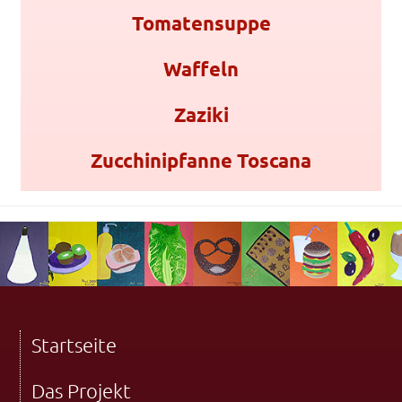
Tomatensuppe
Waffeln
Zaziki
Zucchinipfanne Toscana
Startseite
Das Projekt